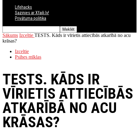
Lifehacks
Sazinies ar Xfaili.lv!
Privātuma politika
Sākums
Izceltie
TESTS. Kāds ir vīrietis attiecībās atkarībā no acu
krāsas?
Izceltie
Psihes mīklas
TESTS. KĀDS IR
VĪRIETIS ATTIECĪBĀS
ATKARĪBĀ NO ACU
KRĀSAS?