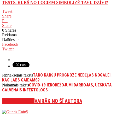
TESTS. KURŠ NO LOGIEM SIMBOLIZĒ TAVU DZĪVI?
Tweet
Share
Pin
Share
0
Shares
Reklāma
Dalīties ar
Facebook
Twitter
TARO KĀRŠU PROGNOZE NEDĒĻAS NOGALEI.
Iepriekšējais raksts
KAS LABS GAIDĀMS?
COVID-19 IEROBEŽOJUMI DARBOJAS, UZSKATA
Nākamais raksts
GALVENAIS INFEKTOLOGS
LĪDZĪGI RAKSTI
VAIRĀK NO ŠĪ AUTORA