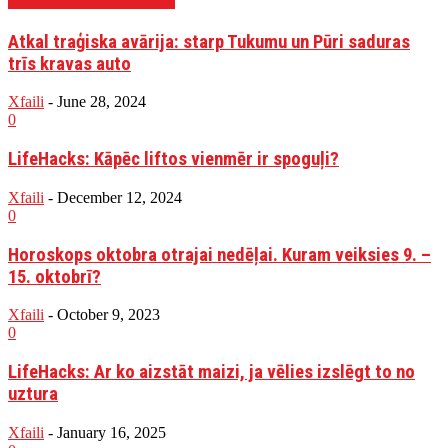
Atkal traģiska avārija: starp Tukumu un Pūri saduras
trīs kravas auto
Xfaili
-
June 28, 2024
0
LifeHacks: Kāpēc liftos vienmēr ir spoguļi?
Xfaili
-
December 12, 2024
0
Horoskops oktobra otrajai nedēļai. Kuram veiksies 9. –
15. oktobrī?
Xfaili
-
October 9, 2023
0
LifeHacks: Ar ko aizstāt maizi, ja vēlies izslēgt to no
uztura
Xfaili
-
January 16, 2025