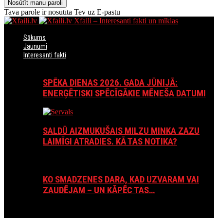
Tava parole ir nosūtīta Tev uz E-pastu
Xfaili – Interesanti fakti un mīklas
Sākums
Jaunumi
Interesanti fakti
SPĒKA DIENAS 2026. GADA JŪNIJĀ:
ENERĢĒTISKI SPĒCĪGĀKIE MĒNEŠA DATUMI
SALDŪ AIZMUKUŠAIS MILZU MINKA ZAZU
LAIMĪGI ATRADIES. KĀ TAS NOTIKA?
KO SMADZENES DARA, KAD UZVARAM VAI
ZAUDĒJAM – UN KĀPĒC TAS…