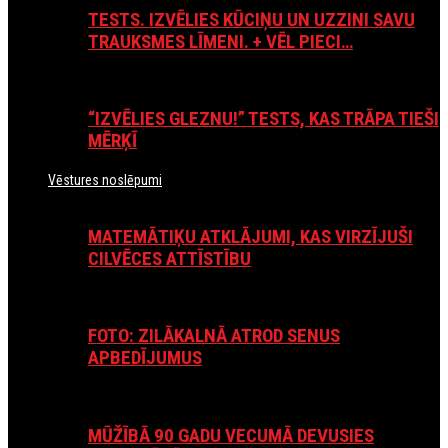
TESTS. IZVĒLIES KŪCIŅU UN UZZINI SAVU
TRAUKSMES LĪMENI. + VĒL PIECI…
“IZVĒLIES GLEZNU!” TESTS, KAS TRĀPA TIEŠI
MĒRĶĪ
Vēstures noslēpumi
MATEMĀTIĶU ATKLĀJUMI, KAS VIRZĪJUŠI
CILVĒCES ATTĪSTĪBU
FOTO: ZILĀKALNĀ ATROD SENUS
APBEDĪJUMUS
MŪŽĪBĀ 90 GADU VECUMĀ DEVUSIES