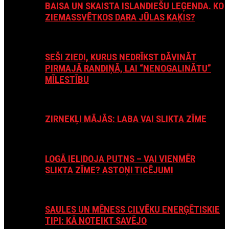
BAISA UN SKAISTA ISLANDIEŠU LEĢENDA. KO
ZIEMASSVĒTKOS DARA JŪLAS KAĶIS?
SEŠI ZIEDI, KURUS NEDRĪKST DĀVINĀT
PIRMAJĀ RANDIŅĀ, LAI “NENOGALINĀTU”
MĪLESTĪBU
ZIRNEKĻI MĀJĀS: LABA VAI SLIKTA ZĪME
LOGĀ IELIDOJA PUTNS – VAI VIENMĒR
SLIKTA ZĪME? ASTOŅI TICĒJUMI
SAULES UN MĒNESS CILVĒKU ENERĢĒTISKIE
TIPI: KĀ NOTEIKT SAVĒJO