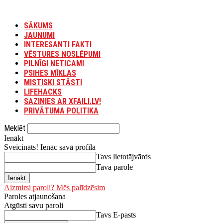
SĀKUMS
JAUNUMI
INTERESANTI FAKTI
VĒSTURES NOSLĒPUMI
PILNĪGI NETICAMI
PSIHES MĪKLAS
MISTISKI STĀSTI
LIFEHACKS
SAZINIES AR XFAILI.LV!
PRIVĀTUMA POLITIKA
Meklēt
Ienākt
Sveicināts! Ienāc savā profilā
Tavs lietotājvārds
Tava parole
Aizmirsi paroli? Mēs palīdzēsim
Paroles atjaunošana
Atgūsti savu paroli
Tavs E-pasts