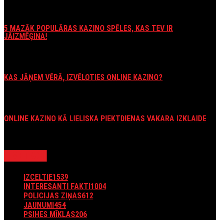
5 MAZĀK POPULĀRAS KAZINO SPĒLES, KAS TEV IR
JĀIZMĒĢINA!
February 20, 2023
KAS JĀŅEM VĒRĀ, IZVĒLOTIES ONLINE KAZINO?
September 28, 2023
ONLINE KAZINO KĀ LIELISKA PIEKTDIENAS VAKARA IZKLAIDE
June 19, 2023
IEMET ACI:
IZCELTIE
1539
INTERESANTI FAKTI
1004
POLICIJAS ZIŅAS
612
JAUNUMI
454
PSIHES MĪKLAS
206