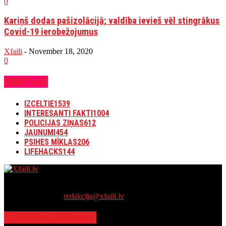
0
Kariņš dodas pašizolācijā; valdība ievieš vēl stingrākus
Covid-19 ierobežojumus
Xfaili
-
November 18, 2020
0
IEMET ACI:
IZCELTIE
1539
INTERESANTI FAKTI
1004
POLICIJAS ZIŅAS
612
JAUNUMI
454
PSIHES MĪKLAS
206
LIFEHACKS
144
Mūsu portālā atradīsi interesantāko, noslēpumaināko un mistiskāko
internetā!
Sazinies ar mums:
redakcija@xfaili.lv
POPULĀRĀKIE RAKSTI