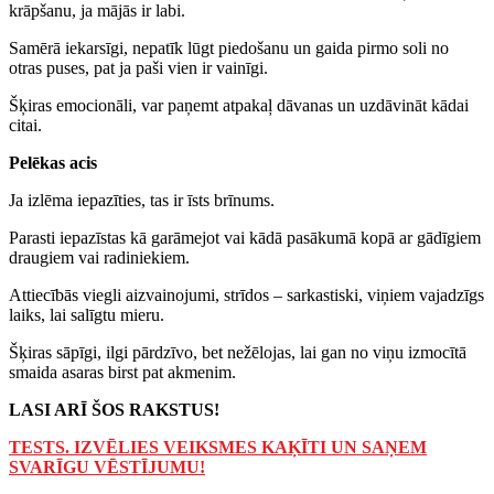
krāpšanu, ja mājās ir labi.
Samērā iekarsīgi, nepatīk lūgt piedošanu un gaida pirmo soli no
otras puses, pat ja paši vien ir vainīgi.
Šķiras emocionāli, var paņemt atpakaļ dāvanas un uzdāvināt kādai
citai.
Pelēkas acis
Ja izlēma iepazīties, tas ir īsts brīnums.
Parasti iepazīstas kā garāmejot vai kādā pasākumā kopā ar gādīgiem
draugiem vai radiniekiem.
Attiecībās viegli aizvainojumi, strīdos – sarkastiski, viņiem vajadzīgs
laiks, lai salīgtu mieru.
Šķiras sāpīgi, ilgi pārdzīvo, bet nežēlojas, lai gan no viņu izmocītā
smaida asaras birst pat akmenim.
LASI ARĪ ŠOS RAKSTUS!
TESTS. IZVĒLIES VEIKSMES KAĶĪTI UN SAŅEM
SVARĪGU VĒSTĪJUMU!