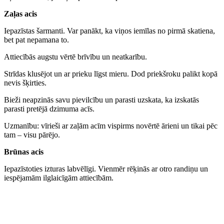
Zaļas acis
Iepazīstas šarmanti. Var panākt, ka viņos iemīlas no pirmā skatiena,
bet pat nepamana to.
Attiecībās augstu vērtē brīvību un neatkarību.
Strīdas klusējot un ar prieku līgst mieru. Dod priekšroku palikt kopā
nevis šķirties.
Bieži neapzinās savu pievilcību un parasti uzskata, ka izskatās
parasti pretējā dzimuma acīs.
Uzmanību: vīrieši ar zaļām acīm vispirms novērtē ārieni un tikai pēc
tam – visu pārējo.
Brūnas acis
Iepazīstoties izturas labvēlīgi. Vienmēr rēķinās ar otro randiņu un
iespējamām ilglaicīgām attiecībām.