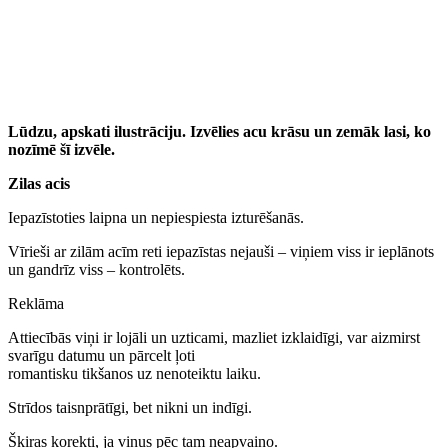
Lūdzu, apskati ilustrāciju. Izvēlies acu krāsu un zemāk lasi, ko
nozīmē šī izvēle.
Zilas acis
Iepazīstoties laipna un nepiespiesta izturēšanās.
Vīrieši ar zilām acīm reti iepazīstas nejauši – viņiem viss ir ieplānots
un gandrīz viss – kontrolēts.
Reklāma
Attiecībās viņi ir lojāli un uzticami, mazliet izklaidīgi, var aizmirst
svarīgu datumu un pārcelt ļoti
romantisku tikšanos uz nenoteiktu laiku.
Strīdos taisnprātīgi, bet nikni un indīgi.
Šķiras korekti, ja viņus pēc tam neapvaino.