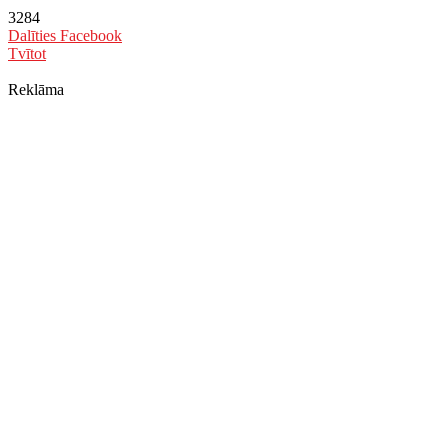
3284
Dalīties Facebook
Tvītot
Reklāma