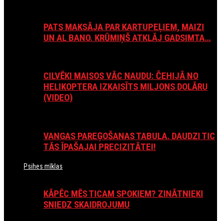
PATS MAKSĀJA PAR KARTUPEĻIEM, MAIZI
UN AL BANO. KRŪMIŅŠ ATKLĀJ GADSIMTA…
CILVĒKI MAISOS VĀC NAUDU: ČEHIJĀ NO
HELIKOPTERA IZKAISĪTS MILJONS DOLĀRU
(VIDEO)
VANGAS PAREĢOŠANAS TABULA. DAUDZI TIC
TĀS ĪPAŠAJAI PRECIZITĀTEI!
Psihes mīklas
KĀPĒC MĒS TICAM SPOKIEM? ZINĀTNIEKI
SNIEDZ SKAIDROJUMU